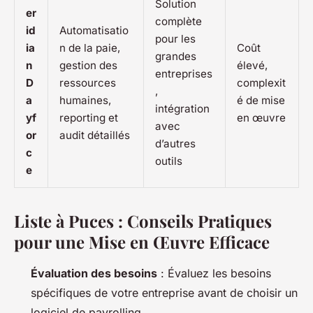
Solution
er
complète
id
Automatisatio
pour les
ia
n de la paie,
Coût
grandes
n
gestion des
élevé,
entreprises
D
ressources
complexit
,
a
humaines,
é de mise
intégration
yf
reporting et
en œuvre
avec
or
audit détaillés
d’autres
c
outils
e
Liste à Puces : Conseils Pratiques
pour une Mise en Œuvre Efficace
Évaluation des besoins
: Évaluez les besoins
spécifiques de votre entreprise avant de choisir un
logiciel de payrolling.