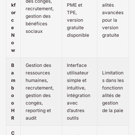
des congés,
kf
PME et
alités
recrutement,
or
TPE,
avancées
gestion des
c
version
pour la
bénéfices
e
gratuite
version
sociaux
N
disponible
gratuite
o
w
B
Gestion des
Interface
a
ressources
utilisateur
Limitation
m
humaines,
simple et
s dans les
b
recrutement,
intuitive,
fonctionn
o
gestion des
intégration
alités de
o
congés,
avec
gestion
H
reporting et
d’autres
de la paie
R
audit
outils
C