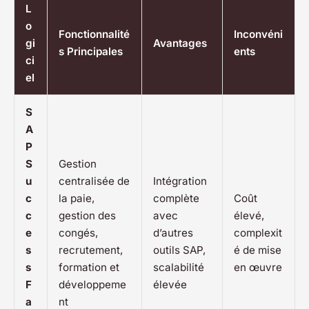
L
o
Fonctionnalité
Inconvéni
gi
Avantages
s Principales
ents
ci
el
S
A
P
S
Gestion
u
centralisée de
Intégration
c
la paie,
complète
Coût
c
gestion des
avec
élevé,
e
congés,
d’autres
complexit
s
recrutement,
outils SAP,
é de mise
s
formation et
scalabilité
en œuvre
F
développeme
élevée
a
nt