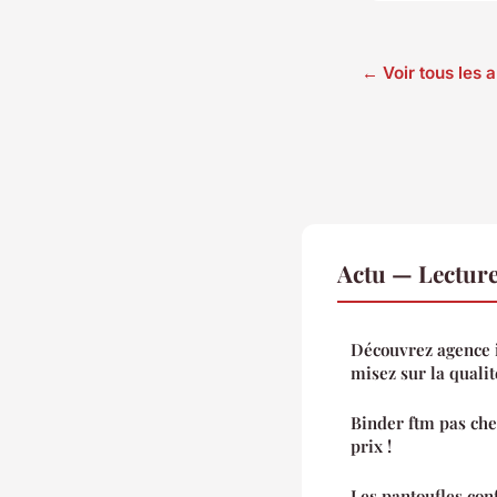
← Voir tous les a
Actu — Lectur
Découvrez agence 
misez sur la qualit
Binder ftm pas cher
prix !
Les pantoufles con