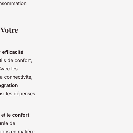
onsommation
 Votre
r
efficacité
ils de confort,
Avec les
la connectivité,
égration
nsi les dépenses
et le
confort
urée de
tions en matière