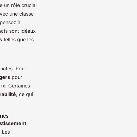
e un rôle crucial
avec une classe
 pensez à
cts sont idéaux
s
telles que les
inctes. Pour
gers
pour
rix. Certaines
rabilité
, ce qui
nes
stissement
. Les