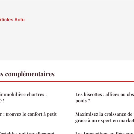
rticles Actu
es complémentaires
immobilière chartres :
Les biscottes : alliées ou ob
é !
poids ?
 : trouvez le confort à petit
Maximisez la croissance de 
grâce à un expert en market
fortables qui transforment
Les Innovations en Réseaux 