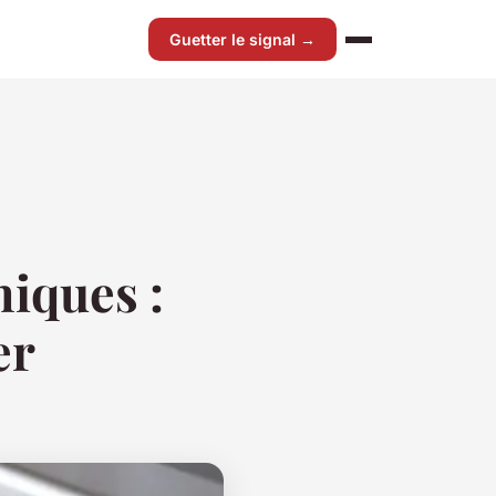
Guetter le signal →
iques :
er