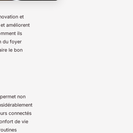
novation et
 et améliorent
omment ils
n du foyer
aire le bon
e permet non
onsidérablement
teurs connectés
onfort de vie
routines