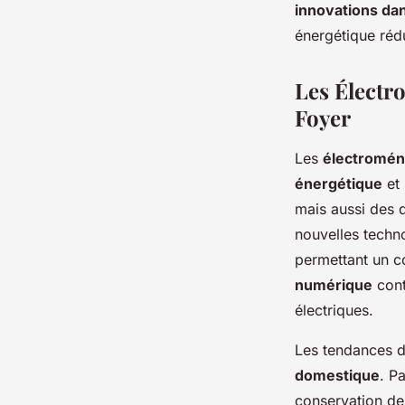
innovations da
énergétique réd
Les Électr
Foyer
Les
électromén
énergétique
et 
mais aussi des d
nouvelles techno
permettant un c
numérique
cont
électriques.
Les tendances 
domestique
. P
conservation des