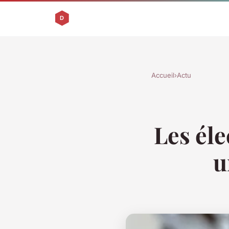
Accueil
›
Actu
Les él
u