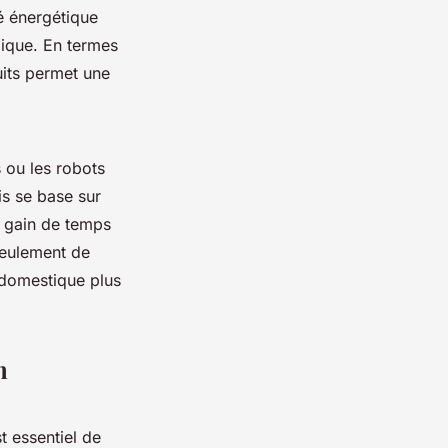
é énergétique
gique. En termes
uits permet une
 ou les robots
is se base sur
e gain de temps
seulement de
 domestique plus
n
st essentiel de