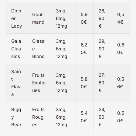
Dinn
3mg,
26,
Gour
5,9
0,5
er
6mg,
90
mand
0€
4€
Lady
12mg
€
Gaia
Classi
3mg,
29,
6,2
0,6
Clas
c
6mg,
90
0€
0€
sics
Blond
12mg
€
Sain
Fruits
3mg,
27,
t
5,8
0,5
Exotiq
6mg,
80
Flav
0€
6€
ues
12mg
€
a
Bigg
Fruits
3mg,
24,
5,4
0,5
y
Roug
6mg,
90
0€
0€
Bear
es
12mg
€