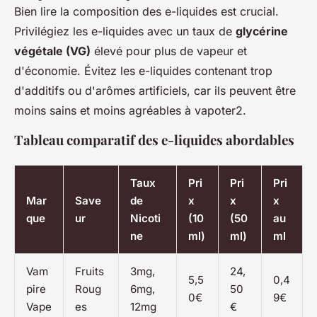
Bien lire la composition des e-liquides est crucial.
Privilégiez les e-liquides avec un taux de
glycérine
végétale (VG)
élevé pour plus de vapeur et
d'économie. Évitez les e-liquides contenant trop
d'additifs ou d'arômes artificiels, car ils peuvent être
moins sains et moins agréables à vapoter2.
Tableau comparatif des e-liquides abordables
Taux
Pri
Pri
Pri
Mar
Save
de
x
x
x
que
ur
Nicoti
(10
(50
au
ne
ml)
ml)
ml
Vam
Fruits
3mg,
24,
5,5
0,4
pire
Roug
6mg,
50
0€
9€
Vape
es
12mg
€