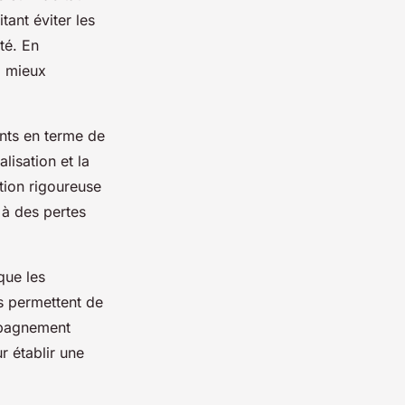
ant éviter les
té. En
à mieux
ants en terme de
lisation et la
tion rigoureuse
 à des pertes
que les
es permettent de
mpagnement
r établir une