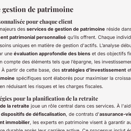
e gestion de patrimoine
onnalisée pour chaque client
 majeurs des
services de gestion de patrimoine
réside dan
t patrimonial personnalisé
qu’ils offrent. Chaque indivi
oins uniques en matière de gestion d'actifs. L’analyse déb
ar une
évaluation approfondie des biens
et des objectifs f
en compte des éléments tels que l’épargne, les investissemen
e. À partir de cette base, des
stratégies d'investissement
e
rimoine
spécifiques sont élaborés pour maximiser la croiss
en réduisant les risques et les charges fiscales.
égies pour la planification de la retraite
 de la retraite
joue un rôle central dans ces services. À l'ai
e
dispositifs de défiscalisation
, de contrats d'
assurance-vi
nt immobilier
, les experts en patrimoine visent à garantir a
ère durable après leur carrière active. Ce processus inclut 