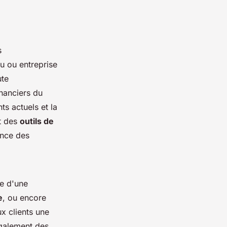
s
du ou entreprise
ute
inanciers du
ts actuels et la
t des
outils de
ance des
de d'une
e
, ou encore
ux clients une
également des