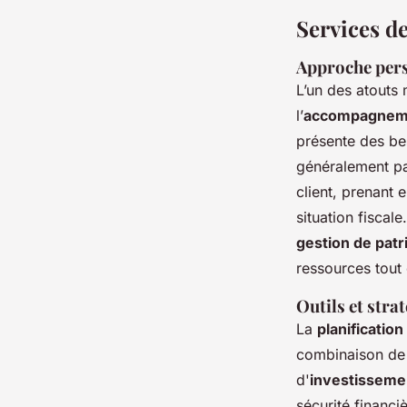
Services d
Approche pers
L’un des atouts
l’
accompagnemen
présente des bes
généralement p
client, prenant 
situation fiscal
gestion de pat
ressources tout 
Outils et strat
La
planification
combinaison d
d'
investisseme
sécurité financi