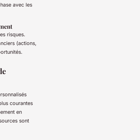
phase avec les
ement
es risques.
anciers (actions,
ortunités.
de
ersonnalisés
plus courantes
gnement en
ssources sont