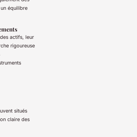
un équilibre
dements
es actifs, leur
arche rigoureuse
s
nstruments
uvent situés
on claire des