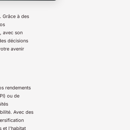
. Grâce à des
vos
e, avec son
des décisions
votre avenir
vos rendements
PI) ou de
ités
bilité. Avec des
rsification
et l'habitat