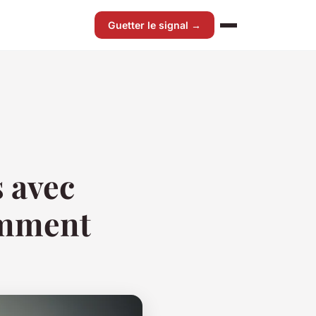
Guetter le signal →
 avec
omment