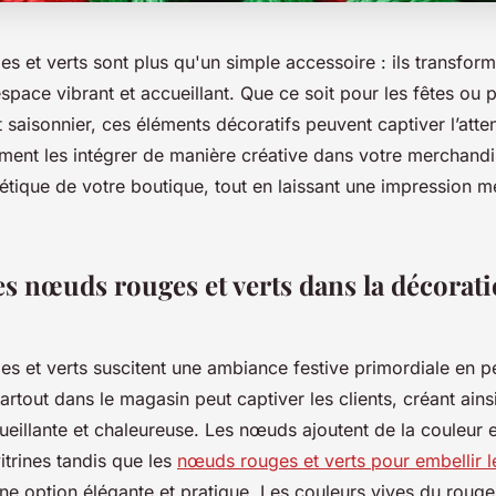
 et verts sont plus qu'un simple accessoire : ils transform
pace vibrant et accueillant. Que ce soit pour les fêtes ou 
 saisonnier, ces éléments décoratifs peuvent captiver l’atten
nt les intégrer de manière créative dans votre merchandis
hétique de votre boutique, tout en laissant une impression 
es nœuds rouges et verts dans la décorat
s et verts suscitent une ambiance festive primordiale en pé
rtout dans le magasin peut captiver les clients, créant ains
eillante et chaleureuse. Les nœuds ajoutent de la couleur e
trines tandis que les
nœuds rouges et verts pour embellir l
ne option élégante et pratique. Les couleurs vives du rouge