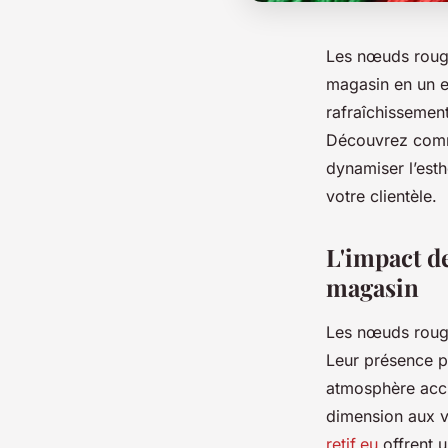
Les nœuds rouges
magasin en un es
rafraîchissement
Découvrez comme
dynamiser l’est
votre clientèle.
L'impact d
magasin
Les nœuds rouge
Leur présence pa
atmosphère accu
dimension aux vi
retif.eu
offrent u