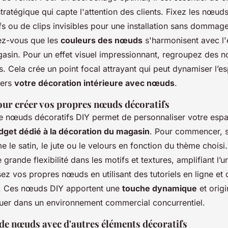
ratégique qui capte l'attention des clients. Fixez les nœuds
s ou de clips invisibles pour une installation sans dommage
ez-vous que les
couleurs des nœuds
s'harmonisent avec l'
asin. Pour un effet visuel impressionnant, regroupez des 
les. Cela crée un point focal attrayant qui peut dynamiser l’e
vers
votre décoration intérieure avec nœuds
.
our créer vos propres nœuds décoratifs
de nœuds décoratifs DIY permet de personnaliser votre espa
dget dédié à la décoration du magasin
. Pour commencer, s
le satin, le jute ou le velours en fonction du thème choisi
 grande flexibilité dans les motifs et textures, amplifiant l’u
ez vos propres nœuds en utilisant des tutoriels en ligne et
e. Ces nœuds DIY apportent une
touche dynamique
et origi
er dans un environnement commercial concurrentiel.
e nœuds avec d'autres éléments décoratifs