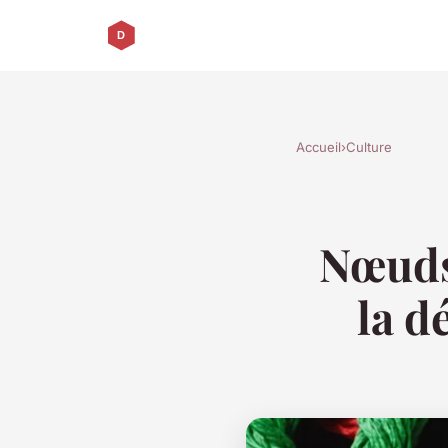
Accueil
›
Culture
Nœuds 
la d