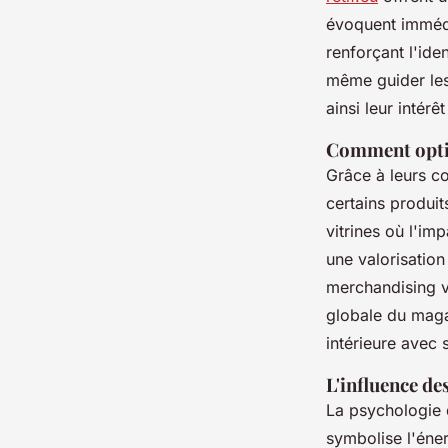
évoquent immédia
renforçant l'ide
même guider les
ainsi leur intérê
Comment optim
Grâce à leurs c
certains produit
vitrines où l'im
une valorisation
merchandising vi
globale du magas
intérieure avec s
L'influence de
La psychologie d
symbolise l'éner