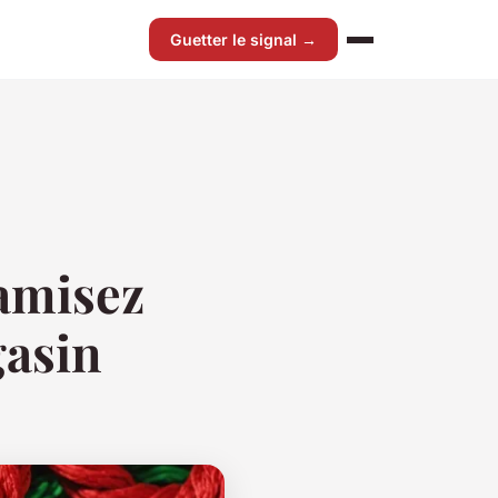
Guetter le signal →
namisez
gasin