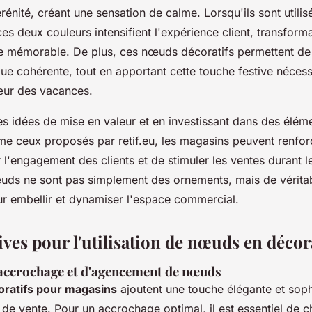
érénité, créant une sensation de calme. Lorsqu'ils sont utilis
es deux couleurs intensifient l'expérience client, transform
e mémorable. De plus, ces nœuds décoratifs permettent de
ue cohérente, tout en apportant cette touche festive nécessa
cœur des vacances.
s idées de mise en valeur et en investissant dans des élém
me ceux proposés par retif.eu, les magasins peuvent renfor
r l'engagement des clients et de stimuler les ventes durant l
œuds ne sont pas simplement des ornements, mais de véritab
ur embellir et dynamiser l'espace commercial.
ives pour l'utilisation de nœuds en déco
accrochage et d'agencement de nœuds
ratifs pour magasins
ajoutent une touche élégante et soph
de vente. Pour un accrochage optimal, il est essentiel de ch