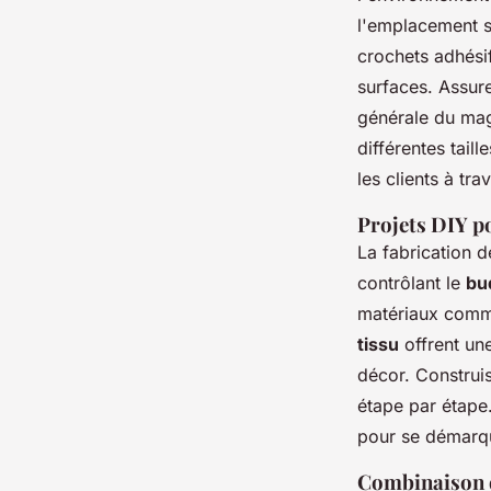
l'emplacement st
crochets adhésif
surfaces. Assur
générale du mag
différentes tail
les clients à tra
Projets DIY p
La fabrication 
contrôlant le
bu
matériaux comme 
tissu
offrent une
décor. Construis
étape par étap
pour se démarqu
Combinaison d