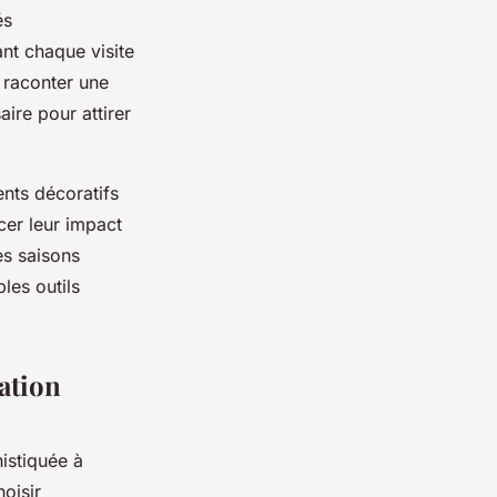
és
ant chaque visite
 raconter une
ire pour attirer
ents décoratifs
cer leur impact
es saisons
les outils
ration
istiquée à
oisir