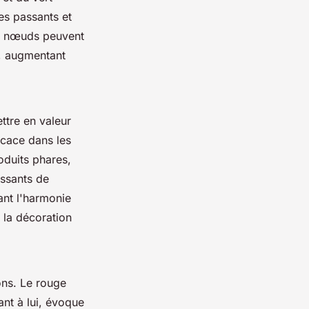
es passants et
ces nœuds peuvent
s, augmentant
ttre en valeur
icace dans les
oduits phares,
issants de
ant l'harmonie
e la décoration
ons. Le rouge
ant à lui, évoque