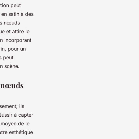
tion peut
 en satin à des
des nœuds
e et attire le
n incorporant
in, pour un
s
peut
en scène.
s nœuds
sement; ils
éussir à capter
on moyen de le
votre esthétique