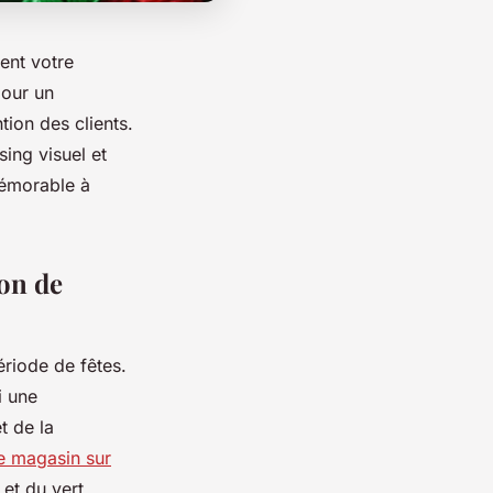
ent votre
pour un
tion des clients.
ing visuel et
mémorable à
ion de
riode de fêtes.
i une
t de la
e magasin sur
 et du vert