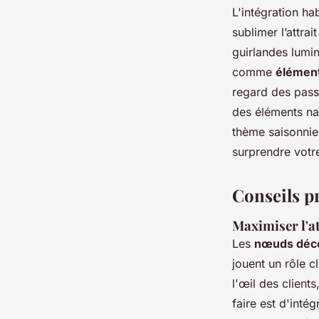
L'intégration ha
sublimer l’attra
guirlandes lumi
comme
élément
regard des pass
des éléments na
thème saisonnier
surprendre votr
Conseils p
Maximiser l'at
Les
nœuds déco
jouent un rôle cl
l'œil des clients
faire est d'inté