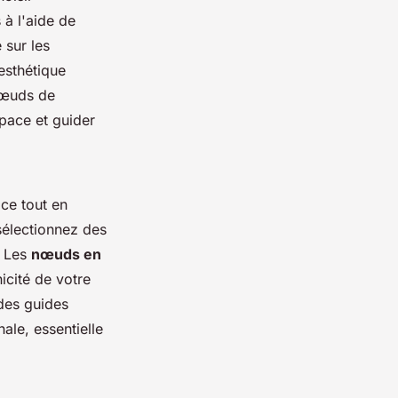
 à l'aide de
 sur les
esthétique
nœuds de
space et guider
ce tout en
électionnez des
. Les
nœuds en
nicité de votre
 des guides
nale, essentielle